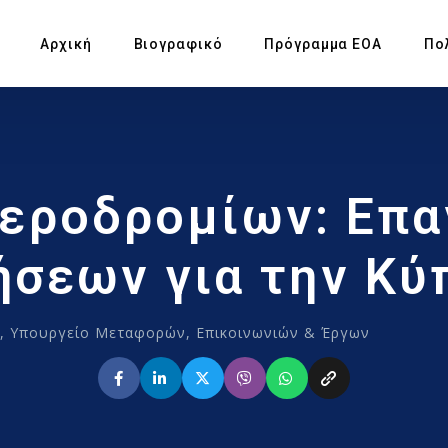
Αρχική
Βιογραφικό
Πρόγραμμα ΕΟΑ
Πο
Πρ
Αεροδρομίων: Επα
Υπ
Αγ
ήσεων για την Κύ
Πρ
α
,
Υπουργείο Μεταφορών, Επικοινωνιών & Έργων
Έκ