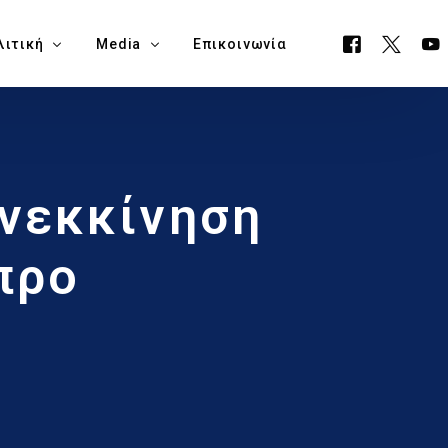
λιτική
Media
Επικοινωνία
όγραμμα ΕΟΑ
Όλα τα Media
νεκκίνηση
ουργείο Μεταφορών, Επικοινωνιών & Έργων
Δελτία Τύπου
ία Νάπα
Νέα
προ
όγραμμα Δημαρχίας Δήμου Αγίας Νάπας
Blog
θεση Εκλογικών Εξόδων