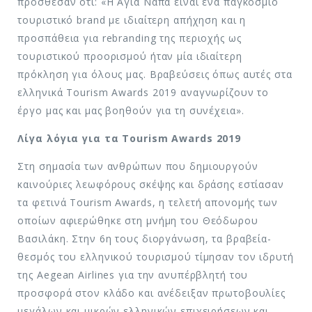
πρόσθεσαν ότι: «Η Αγία Νάπα είναι ένα παγκόσμιο
τουριστικό brand με ιδιαίτερη απήχηση και η
προσπάθεια για rebranding της περιοχής ως
τουριστικού προορισμού ήταν μία ιδιαίτερη
πρόκληση για όλους μας. Βραβεύσεις όπως αυτές στα
ελληνικά Tourism Awards 2019 αναγνωρίζουν το
έργο μας και μας βοηθούν για τη συνέχεια».
Λίγα λόγια για τα Tourism Awards 2019
Στη σημασία των ανθρώπων που δημιουργούν
καινούριες λεωφόρους σκέψης και δράσης εστίασαν
τα φετινά Tourism Awards, η τελετή απονομής των
οποίων αφιερώθηκε στη μνήμη του Θεόδωρου
Βασιλάκη. Στην 6η τους διοργάνωση, τα βραβεία-
θεσμός του ελληνικού τουρισμού τίμησαν τον ιδρυτή
της Aegean Airlines για την ανυπέρβλητή του
προσφορά στον κλάδο και ανέδειξαν πρωτοβουλίες
μεγάλων και μικρών ελληνικών επιχειρήσεων και