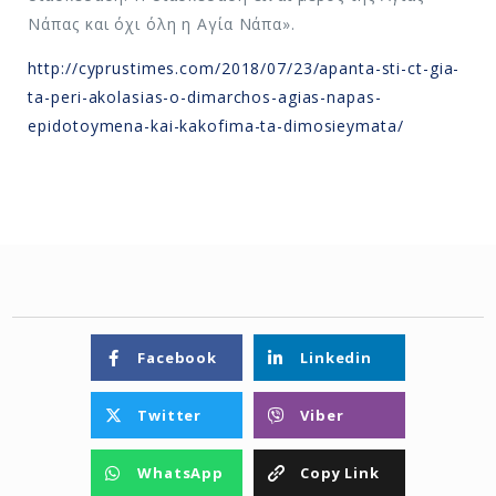
Νάπας και όχι όλη η Αγία Νάπα».
http://cyprustimes.com/2018/07/23/apanta-sti-ct-gia-
ta-peri-akolasias-o-dimarchos-agias-napas-
epidotoymena-kai-kakofima-ta-dimosieymata/
Facebook
Linkedin
Twitter
Viber
WhatsApp
Copy Link