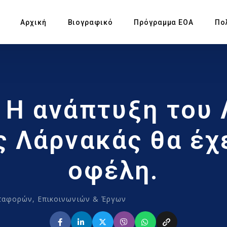
Αρχική
Βιογραφικό
Πρόγραμμα ΕΟΑ
Πο
Πρ
 Η ανάπτυξη του 
Υπ
Αγ
ς Λάρνακάς θα έχ
Πρ
οφέλη.
Έκ
ταφορών, Επικοινωνιών & Έργων