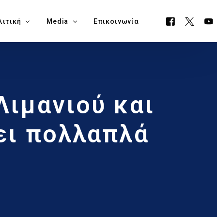
λιτική
Media
Επικοινωνία
όγραμμα ΕΟΑ
Όλα τα Media
Λιμανιού και
ουργείο Μεταφορών, Επικοινωνιών & Έργων
Δελτία Τύπου
ία Νάπα
Νέα
ει πολλαπλά
όγραμμα Δημαρχίας Δήμου Αγίας Νάπας
Blog
θεση Εκλογικών Εξόδων