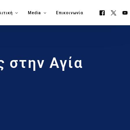
λιτική
Media
Επικοινωνία
όγραμμα ΕΟΑ
Όλα τα Media
ς στην Αγία
ουργείο Μεταφορών, Επικοινωνιών & Έργων
Δελτία Τύπου
ία Νάπα
Νέα
όγραμμα Δημαρχίας Δήμου Αγίας Νάπας
Blog
θεση Εκλογικών Εξόδων