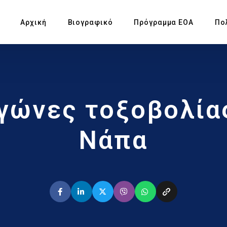
Αρχική
Βιογραφικό
Πρόγραμμα ΕΟΑ
Πο
Πρ
γώνες τοξοβολία
Υπ
Αγ
Νάπα
Πρ
Έκ