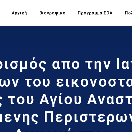
Αρχική
Βιογραφικό
Πρόγραμμα ΕΟΑ
Πο
Πρ
ισμός απο την Ι
Υπ
Αγ
ων του εικονοστα
Πρ
 του Αγίου Ανασ
Έκ
μενης Περιστερω