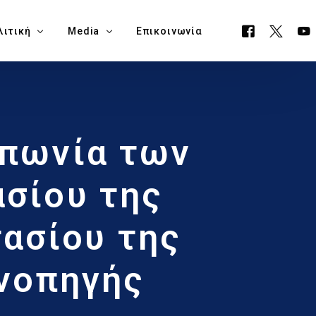
λιτική
Media
Επικοινωνία
όγραμμα ΕΟΑ
Όλα τα Media
απωνία των
ουργείο Μεταφορών, Επικοινωνιών & Έργων
Δελτία Τύπου
ία Νάπα
Νέα
σίου της
όγραμμα Δημαρχίας Δήμου Αγίας Νάπας
Blog
τασίου της
θεση Εκλογικών Εξόδων
νοπηγής