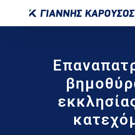
Επαναπατρ
βημοθύρ
εκκλησίας
κατεχό