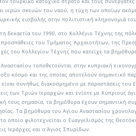
 τον τουρκικό κατοχικό στρατό και τους συνεργάτες
ι ιερών σκευών του ναού, η τύχη των οποίων ακόμη 
ουρκικής εισβολής στην πολιτιστική κληρονομιά του
τη δεκαετία του 1990, στο Κολλέγιο Τέχνης της πό
 προσπάθειες του Τμήματος Αρχαιοτήτων, της Πρεσβ
ρχές του Κολλεγίου Τέχνης που κατείχε τα βημόθυρα
 Αναστασίου τοποθετούνται στην κυπριακή εικονογ
οξο κόσμο και της οποίας αποτελούν σημαντικό παρά
είναι συνήθως διακοσμημένο με παραστάσεις του Ε
εις των Τριών Ιεραρχών και ενίοτε με Κύπριους άγι
ική τους σημασία, τα βημόθυρα έχουν σημαντική συ
ησίας. Τα βημόθυρα του Αγίου Αναστασίου χρονολογ
το οποίο φιλοτεχνείται ο Ευαγγελισμός της Θεοτόκ
ις Ιεράρχες και ο Άγιος Σπυρίδων.