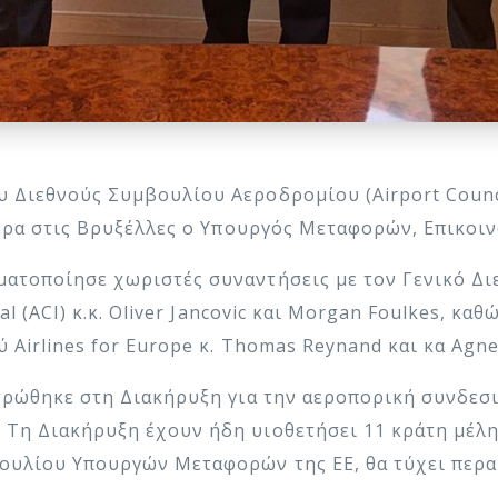
Διεθνούς Συμβουλίου Αεροδρομίου (Airport Council 
μερα στις Βρυξέλλες ο Υπουργός Μεταφορών, Επικοι
ατοποίησε χωριστές συναντήσεις με τον Γενικό Δι
al (ACI) κ.κ. Oliver Jancovic και Morgan Foulkes, κ
 Airlines for Europe κ. Thomas Reynand και κα Agne
ντρώθηκε στη Διακήρυξη για την αεροπορική συνδε
Τη Διακήρυξη έχουν ήδη υιοθετήσει 11 κράτη μέλη
ουλίου Υπουργών Μεταφορών της ΕΕ, θα τύχει περα