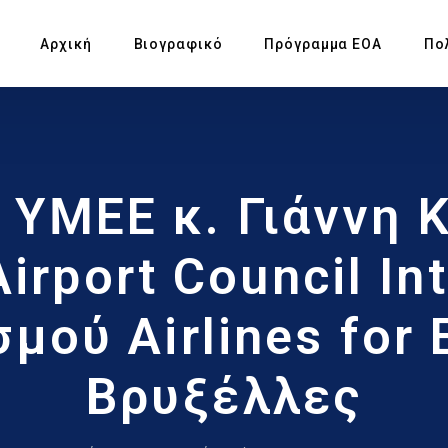
Αρχική
Βιογραφικό
Πρόγραμμα ΕΟΑ
Πο
Πρ
 ΥΜΕΕ κ. Γιάννη 
Υπ
Αγ
irport Council Int
Πρ
μού Airlines for 
Έκ
Βρυξέλλες