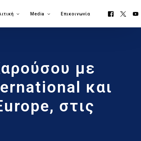
λιτική
Media
Επικοινωνία
όγραμμα ΕΟΑ
Όλα τα Media
Καρούσου με
ουργείο Μεταφορών, Επικοινωνιών & Έργων
Δελτία Τύπου
ία Νάπα
Νέα
ernational και
όγραμμα Δημαρχίας Δήμου Αγίας Νάπας
Blog
Europe, στις
θεση Εκλογικών Εξόδων