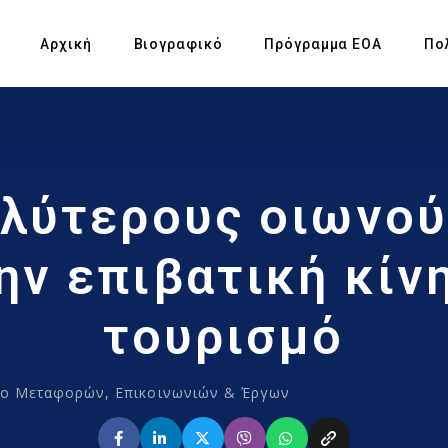
Αρχική
Βιογραφικό
Πρόγραμμα ΕΟΑ
Πο
Πρ
λύτερους οιωνού
Υπ
Αγ
ην επιβατική κίν
Πρ
τουρισμό
Έκ
ίο Μεταφορών, Επικοινωνιών & Έργων