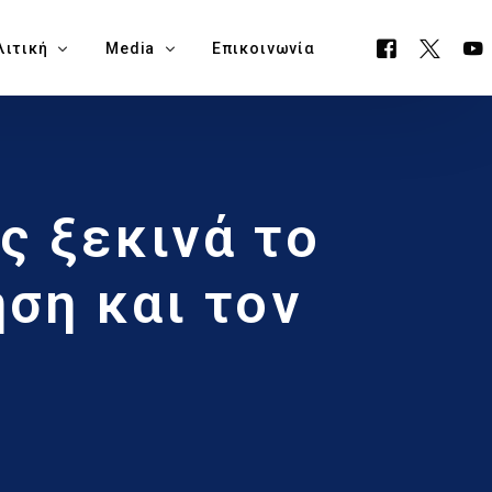
λιτική
Media
Επικοινωνία
όγραμμα ΕΟΑ
Όλα τα Media
ς ξεκινά το
ουργείο Μεταφορών, Επικοινωνιών & Έργων
Δελτία Τύπου
ία Νάπα
Νέα
ηση και τον
όγραμμα Δημαρχίας Δήμου Αγίας Νάπας
Blog
θεση Εκλογικών Εξόδων