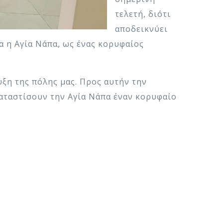
τελετή, διότι
αποδεικνύει
 η Αγία Νάπα, ως ένας κορυφαίος
υξη της πόλης μας. Προς αυτήν την
αταστίσουν την Αγία Νάπα έναν κορυφαίο