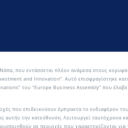
α Νάπα, που εντάσσεται πλέον ανάμεσα στους κορυφ
nvestment and Innovation”. Αυτό επισφραγίστηκε κα
nations” του “Europe Business Assembly” που έλαβ
οχές που επιδεικνύουν έμπρακτα το ενδιαφέρον το
ς αυτήν την κατεύθυνση. Λειτουργεί ταυτόχρονα κα
ριοποιηθούν σε περιοχές που χαρακτηρίζονται για 