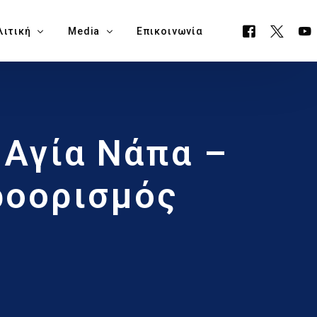
λιτική
Media
Επικοινωνία
όγραμμα ΕΟΑ
Όλα τα Media
 Αγία Νάπα –
ουργείο Μεταφορών, Επικοινωνιών & Έργων
Δελτία Τύπου
ία Νάπα
Νέα
ροορισμός
όγραμμα Δημαρχίας Δήμου Αγίας Νάπας
Blog
θεση Εκλογικών Εξόδων