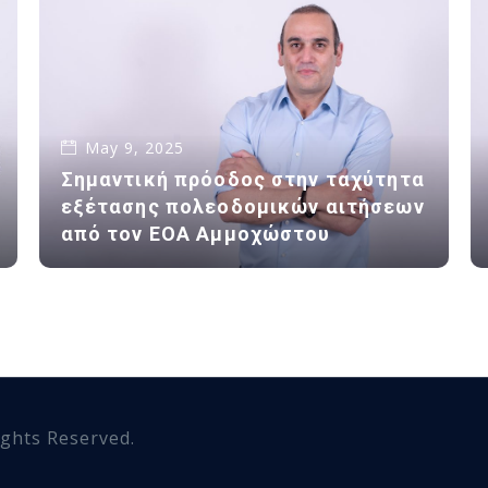
May 9, 2025
Σημαντική πρόοδος στην ταχύτητα
εξέτασης πολεοδομικών αιτήσεων
από τον ΕΟΑ Αμμοχώστου
Rights Reserved.