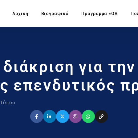
Αρχική
Βιογραφικό
Πρόγραμμα ΕΟΑ
Πο
Πρ
 διάκριση για την
Υπ
Αγ
ς επενδυτικός π
Πρ
 Τύπου
Έκ