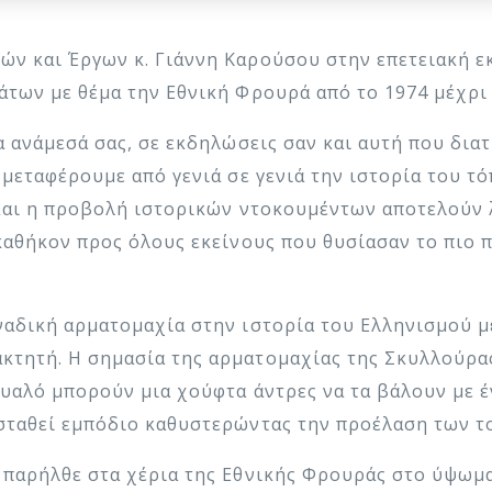
ών και Έργων κ. Γιάννη Καρούσου στην επετειακή 
άτων με θέμα την Εθνική Φρουρά από το 1974 μέχρι
ρα ανάμεσά σας, σε εκδηλώσεις σαν και αυτή που δι
 μεταφέρουμε από γενιά σε γενιά την ιστορία του τό
 και η προβολή ιστορικών ντοκουμέντων αποτελούν λ
καθήκον προς όλους εκείνους που θυσίασαν το πιο π
ναδική αρματομαχία στην ιστορία του Ελληνισμού μ
τητή. Η σημασία της αρματομαχίας της Σκυλλούρας 
 μυαλό μπορούν μια χούφτα άντρες να τα βάλουν με 
 σταθεί εμπόδιο καθυστερώντας την προέλαση των 
 παρήλθε στα χέρια της Εθνικής Φρουράς στο ύψωμ