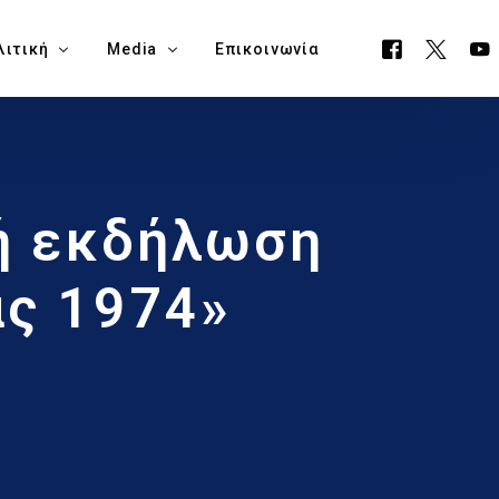
λιτική
Media
Επικοινωνία
όγραμμα ΕΟΑ
Όλα τα Media
ή εκδήλωση
ουργείο Μεταφορών, Επικοινωνιών & Έργων
Δελτία Τύπου
ία Νάπα
Νέα
ς 1974»
όγραμμα Δημαρχίας Δήμου Αγίας Νάπας
Blog
θεση Εκλογικών Εξόδων