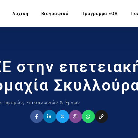
Αρχική
Βιογραφικό
Πρόγραμμα ΕΟΑ
Πο
Πρ
ΕΕ στην επετειακ
Υπ
Αγ
ομαχία Σκυλλούρα
Πρ
εταφορών, Επικοινωνιών & Έργων
Έκ