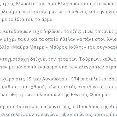
 τρεις Ελλαδίτες και δυο Ελληνοκύπριοι, είχαν κατ
παλικάρια αυτά κατάφεραν με το σθένος και την ανδ
με το ίδιο του το άρμα.
ς Καταδρομών είχε δηλώσει τα εξής: «Ενώ τα τανκς 
 μέχρι τα 60 και τα οποία ήθελαν να πάνε στον Άγι
βλίο «Μαύρα Μπερέ – Μαύρος Ιούλης» του συγγραφέ
ταγματάρχη δείχνει την ήττα των Τούρκων, καθώς 
σαν με μόνο από ένα άρμα υπό των έλεγχο των στρα
 χώρα στις 15 του Αυγούστου 1974 αποτελεί ιστορι
αριθμία του εχθρού, μένει πιστός στα ιδανικά του κ
ακαταθήκη των παλικαριών της Εθνικής Φρουράς.
ση που βρίσκουμε απέναντί μας, ο Πρόεδρος της Δημ
 εγκαταλείψουν τον αγώνα, αξιοποιώντας όσο το δυ