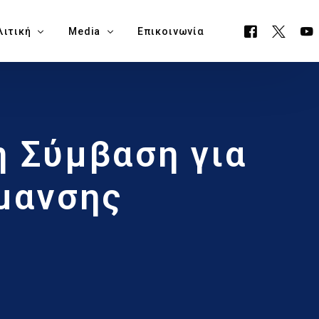
λιτική
Media
Επικοινωνία
όγραμμα ΕΟΑ
Όλα τα Media
 Σύμβαση για
ουργείο Μεταφορών, Επικοινωνιών & Έργων
Δελτία Τύπου
ία Νάπα
Νέα
μανσης
όγραμμα Δημαρχίας Δήμου Αγίας Νάπας
Blog
θεση Εκλογικών Εξόδων