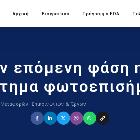
Αρχική
Βιογραφικό
Πρόγραμμα ΕΟΑ
Πο
Πρ
ν επόμενη φάση η
Υπ
Αγ
στημα φωτοεπισή
Πρ
 Μεταφορών, Επικοινωνιών & Έργων
Έκ