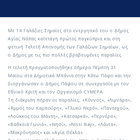
Με 14 Γαλάζιες Σημαίες στο ενεργητικό του ο Δήμος
Αγίας Νάπας κατετάγη πρώτος παγκύπρια και στη
φετινή Τελετή Απονομής των Γαλάζιων Σημαίων, ως
ο Δήμος με τις πιο πολλές βραβευμένες παραλίες.
H τελετή πραγματοποιήθηκε σήμερα Πέμπτη 31
Μαϊου στα Δημοτικά Μπάνια στην Κάτω Πάφο και την
διοργάνωσαν ο Δήμος Πάφου σε συνεργασία με τον
Εθνικό Κριτή και τον Οργανισμό CYMEPA.
Τη διάκριση πήραν οι παραλίες, «Κόννος», «Λιμνάρα»,
«΄Αμμος του Καμπούρη», «Γλυκύ Νερό», «Πανταχού»,
«Λούκκος του Μάντη», «Κατσαρκά», «Περνέρα»,
«Βαθκειά Γωνιά», «Νησί», «Nissi Bay», «Λάντα»,
«Μακρόνησος» και «Αγία Θέκλα».