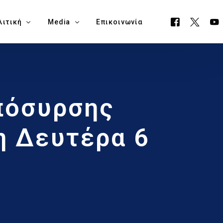
λιτική
Media
Επικοινωνία
όγραμμα ΕΟΑ
Όλα τα Media
πόσυρσης
ουργείο Μεταφορών, Επικοινωνιών & Έργων
Δελτία Τύπου
ία Νάπα
Νέα
η Δευτέρα 6
όγραμμα Δημαρχίας Δήμου Αγίας Νάπας
Blog
1
θεση Εκλογικών Εξόδων