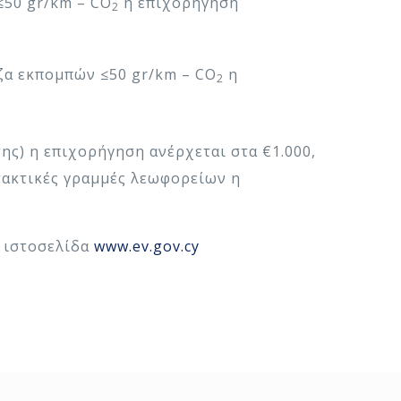
≤50 gr/km – CO
η επιχορήγηση
2
ζα εκπομπών ≤50 gr/km – CO
η
2
ς) η επιχορήγηση ανέρχεται στα €1.000,
τακτικές γραμμές λεωφορείων η
ν ιστοσελίδα
www.ev.gov.cy