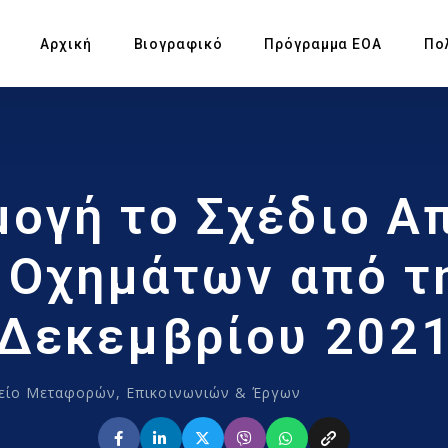
Αρχική
Βιογραφικό
Πρόγραμμα ΕΟΑ
Πο
Πρ
μογή το Σχέδιο Α
Υπ
Αγ
Οχημάτων από τ
Πρ
Δεκεμβρίου 202
Έκ
είο Μεταφορών, Επικοινωνιών & Έργων