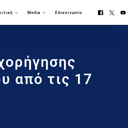
λιτική
Media
Επικοινωνία
όγραμμα ΕΟΑ
Όλα τα Media
ιχορήγησης
ουργείο Μεταφορών, Επικοινωνιών & Έργων
Δελτία Τύπου
ία Νάπα
Νέα
υ από τις 17
όγραμμα Δημαρχίας Δήμου Αγίας Νάπας
Blog
θεση Εκλογικών Εξόδων