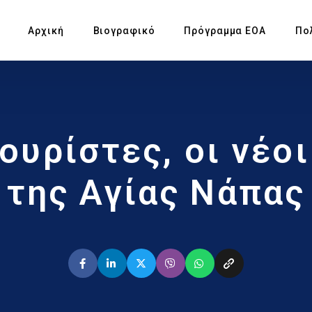
Αρχική
Βιογραφικό
Πρόγραμμα ΕΟΑ
Πο
Πρ
ουρίστες, οι νέο
Υπ
Αγ
της Αγίας Νάπας
Πρ
Έκ