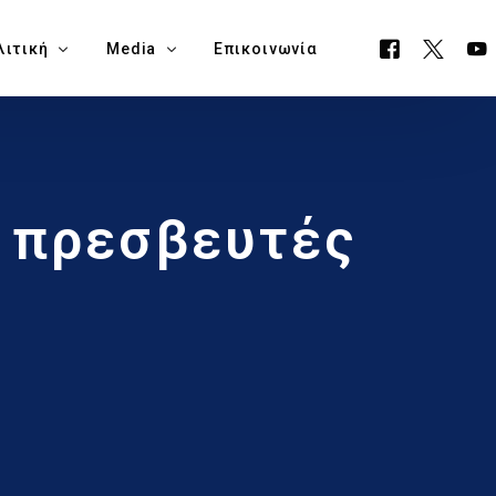
λιτική
Media
Επικοινωνία
όγραμμα ΕΟΑ
Όλα τα Media
ι πρεσβευτές
ουργείο Μεταφορών, Επικοινωνιών & Έργων
Δελτία Τύπου
ία Νάπα
Νέα
όγραμμα Δημαρχίας Δήμου Αγίας Νάπας
Blog
θεση Εκλογικών Εξόδων