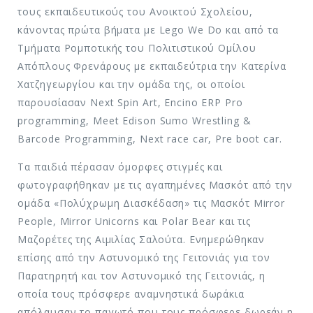
τους εκπαιδευτικούς του Ανοικτού Σχολείου,
κάνοντας πρώτα βήματα με Lego We Do και από τα
Τμήματα Ρομποτικής του Πολιτιστικού Ομίλου
Απόπλους Φρενάρους με εκπαιδεύτρια την Κατερίνα
Χατζηγεωργίου και την ομάδα της, οι οποίοι
παρουσίασαν Next Spin Art, Encino ERP Pro
programming, Meet Edison Sumo Wrestling &
Barcode Programming, Next race car, Pre boot car.
Τα παιδιά πέρασαν όμορφες στιγμές και
φωτογραφήθηκαν με τις αγαπημένες Μασκότ από την
ομάδα «Πολύχρωμη Διασκέδαση» τις Μασκότ Mirror
People, Mirror Unicorns και Polar Bear και τις
Μαζορέτες της Αιμιλίας Σαλούτα. Ενημερώθηκαν
επίσης από την Αστυνομικό της Γειτονιάς για τον
Παρατηρητή και τον Αστυνομικό της Γειτονιάς, η
οποία τους πρόσφερε αναμνηστικά δωράκια
απόλαυσαν το παγωτό που τους πρόσφερε δωρεάν η