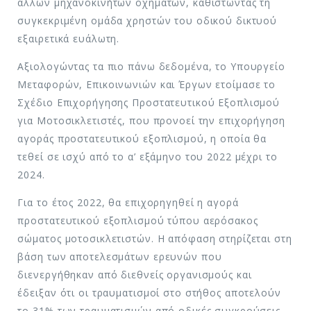
άλλων μηχανοκινήτων οχημάτων, καθιστώντας τη
συγκεκριμένη ομάδα χρηστών του οδικού δικτυού
εξαιρετικά ευάλωτη.
Αξιολογώντας τα πιο πάνω δεδομένα, το Υπουργείο
Μεταφορών, Επικοινωνιών και Έργων ετοίμασε το
Σχέδιο Επιχορήγησης Προστατευτικού Εξοπλισμού
για Μοτοσικλετιστές, που προνοεί την επιχορήγηση
αγοράς προστατευτικού εξοπλισμού, η οποία θα
τεθεί σε ισχύ από το α’ εξάμηνο του 2022 μέχρι το
2024.
Για το έτος 2022, θα επιχορηγηθεί η αγορά
προστατευτικού εξοπλισμού τύπου αερόσακος
σώματος μοτοσικλετιστών. Η απόφαση στηρίζεται στη
βάση των αποτελεσμάτων ερευνών που
διενεργήθηκαν από διεθνείς οργανισμούς και
έδειξαν ότι οι τραυματισμοί στο στήθος αποτελούν
το 31% των τραυματισμών από οδικές συγκρούσεις,