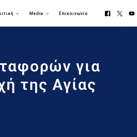
λιτική
Media
Επικοινωνία
όγραμμα ΕΟΑ
Όλα τα Media
εταφορών για
ουργείο Μεταφορών, Επικοινωνιών & Έργων
Δελτία Τύπου
ία Νάπα
Νέα
χή της Αγίας
όγραμμα Δημαρχίας Δήμου Αγίας Νάπας
Blog
θεση Εκλογικών Εξόδων