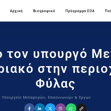
Αρχική
Βιογραφικό
Πρόγραμμα ΕΟΑ
Πο
Πρ
 τον υπουργό Μ
Υπ
Αγ
ιακό στην περιο
Πρ
Φύλας
Έκ
,
Υπουργείο Μεταφορών, Επικοινωνιών & Έργων