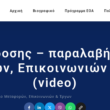
Αρχική
Βιογραφικό
Πρόγραμμα ΕΟΑ
Πο
Πρ
δοσης – παραλαβή
Υπ
Αγ
, Επικοινωνιών
Πρ
(video)
Έκ
ίο Μεταφορών, Επικοινωνιών & Έργων