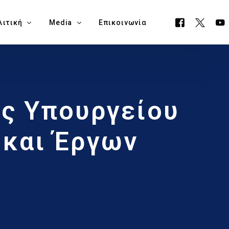
λιτική
Media
Επικοινωνία
όγραμμα ΕΟΑ
Όλα τα Media
ς Υπουργείου
ουργείο Μεταφορών, Επικοινωνιών & Έργων
Δελτία Τύπου
ία Νάπα
Νέα
 και Έργων
όγραμμα Δημαρχίας Δήμου Αγίας Νάπας
Blog
θεση Εκλογικών Εξόδων