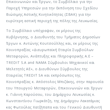
Επικοινωνιών και Έργων, το Συμβόλαιο για την
Παροχή Υπηρεσιών για την Εκπόνηση του Σχεδίου
Βιώσιμης Αστικής Κινητικότητας (ΣΒΑΚ) για την
ευρύτερη αστική περιοχή της πόλης της Λευκωσίας.
Το Συμβόλαιο υπέγραψαν, εκ μέρους της
Κυβέρνησης, ο Διευθυντής του Τμήματος Δημοσίων
Έργων κ. Αντώνης Κουτσούλλης και, εκ μέρους της
Κοινοπραξίας «Διευρωπαϊκή Εταιρία Συμβούλων
Μεταφορών, Ανάπτυξης και Πληροφορικής Α.Ε –
TREDIT S.A and ΝΑΜΑ Σύμβουλοι Μηχανικοί και
Μελετητές ΑΕ», ο Διευθύνων Σύμβουλος της
Εταιρείας TREDIT SA και εκπρόσωπος της
Κοινοπραξίας κ. Απόστολος Μπιζάκης, στην παρουσία
του Υπουργού Μεταφορών, Επικοινωνιών και Έργων
κ. Γιάννη Καρούσου, του Δημάρχου Λευκωσίας κ.
Κωνσταντίνου Γιωρκάτζη, της Δημάρχου Λακατάμιας
κας Φωτούλας Χατζήπαπα και του Γενικού Διευθυντή