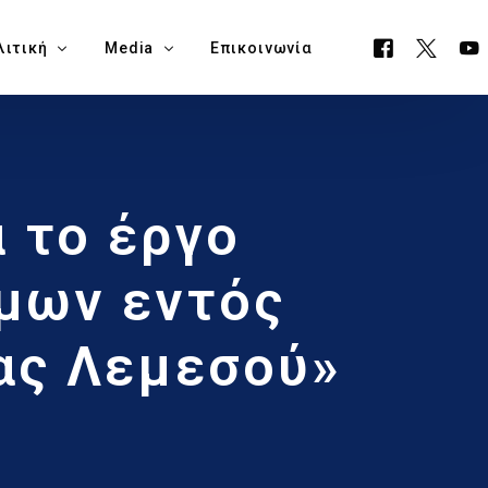
λιτική
Media
Επικοινωνία
όγραμμα ΕΟΑ
Όλα τα Media
 το έργο
ουργείο Μεταφορών, Επικοινωνιών & Έργων
Δελτία Τύπου
ία Νάπα
Νέα
μων εντός
όγραμμα Δημαρχίας Δήμου Αγίας Νάπας
Blog
ας Λεμεσού»
θεση Εκλογικών Εξόδων