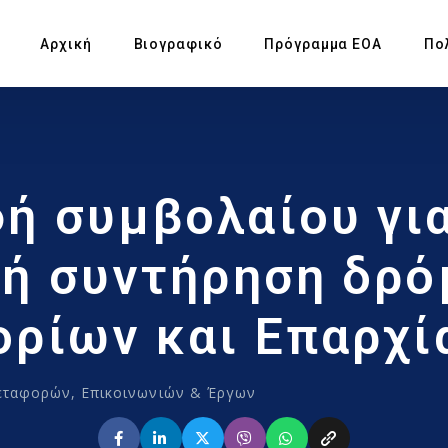
Αρχική
Βιογραφικό
Πρόγραμμα ΕΟΑ
Πο
Πρ
ή συμβολαίου για
Υπ
Αγ
κή συντήρηση δρό
Πρ
ορίων και Επαρχί
Έκ
εταφορών, Επικοινωνιών & Έργων