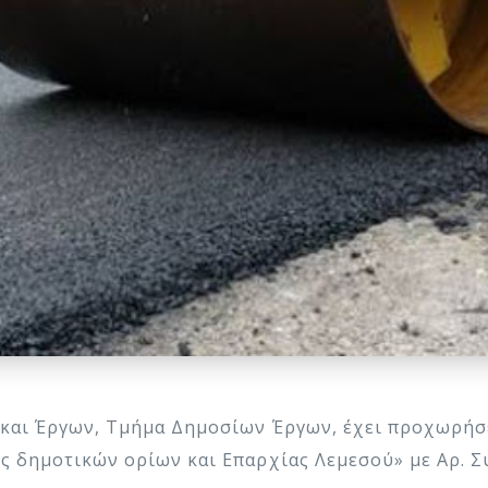
και Έργων, Τμήμα Δημοσίων Έργων, έχει προχωρήσε
 δημοτικών ορίων και Επαρχίας Λεμεσού» με Αρ. Σ