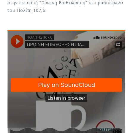
στην εκπομπή “Πρωινή Επιθεώρηση” στο ραδιόφωνο
του Πολίτη 107,6.