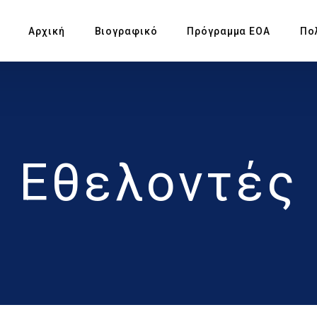
Αρχική
Βιογραφικό
Πρόγραμμα ΕΟΑ
Πο
Πρ
Υπ
Εθελοντές
Αγ
Πρ
Έκ