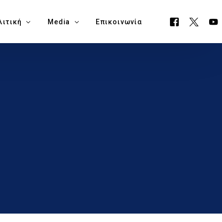
λιτική
Media
Επικοινωνία
όγραμμα ΕΟΑ
Όλα τα Media
ουργείο Μεταφορών, Επικοινωνιών & Έργων
Δελτία Τύπου
ία Νάπα
Νέα
όγραμμα Δημαρχίας Δήμου Αγίας Νάπας
Blog
θεση Εκλογικών Εξόδων