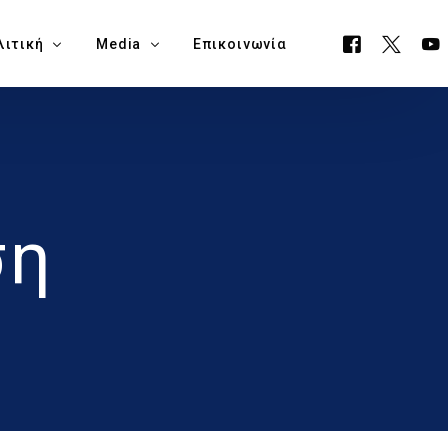
λιτική
Media
Επικοινωνία
όγραμμα ΕΟΑ
Όλα τα Media
ουργείο Μεταφορών, Επικοινωνιών & Έργων
Δελτία Τύπου
ση
ία Νάπα
Νέα
όγραμμα Δημαρχίας Δήμου Αγίας Νάπας
Blog
θεση Εκλογικών Εξόδων