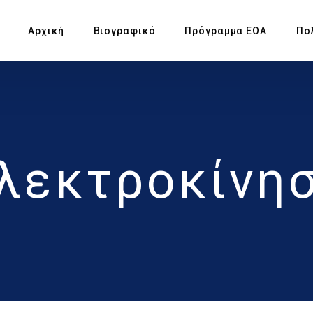
Αρχική
Βιογραφικό
Πρόγραμμα ΕΟΑ
Πο
Πρ
Υπ
λεκτροκίνη
Αγ
Πρ
Έκ