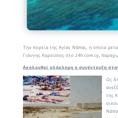
Την πορεία της Αγίας Νάπας, η οποία με
Γιάννης Καρούσος στο 24h.com.cy, παραχ
Ακολουθεί oλόκληρη η συνέντευξη στη
Ως δ
ανεξ
της 
οικο
Νάπα