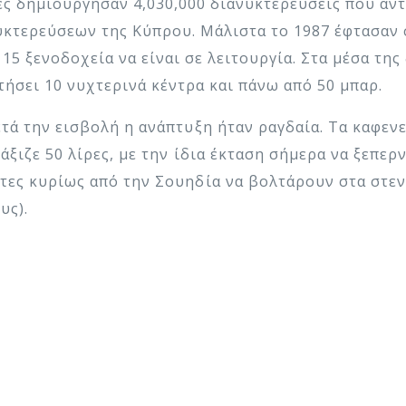
ες δημιούργησαν 4,030,000 διανυκτερεύσεις που αν
υκτερεύσεων της Κύπρου. Μάλιστα το 1987 έφτασαν 
15 ξενοδοχεία να είναι σε λειτουργία. Στα μέσα της 
τήσει 10 νυχτερινά κέντρα και πάνω από 50 μπαρ.
ετά την εισβολή η ανάπτυξη ήταν ραγδαία. Τα καφενε
άξιζε 50 λίρες, με την ίδια έκταση σήμερα να ξεπερν
στες κυρίως από την Σουηδία να βολτάρουν στα στεν
υς).