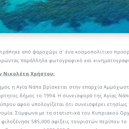
τατράπηκε από ψαροχώρι σ’ ένα κοσμοπολίτικο προορ
ωρώντας παράλληλα φωτογραφικό και κινηματογραφι
ν Νικολέτα Χρήστου:
ήμος η Αγία Νάπα βρίσκεται στην επαρχία Αμμόχωστ
άρτητος δήμος το 1994. Η συνεισφορά της Αγίας Νάπ
Κύπρου αφού υπολογίζεται ότι συνεισφέρει ετησίως 
νομία. Σύμφωνα με τα στατιστικά του Κυπριακού Οργ
 φιλοξένησε 585,000 αφίξεις τουριστών περίπου το 