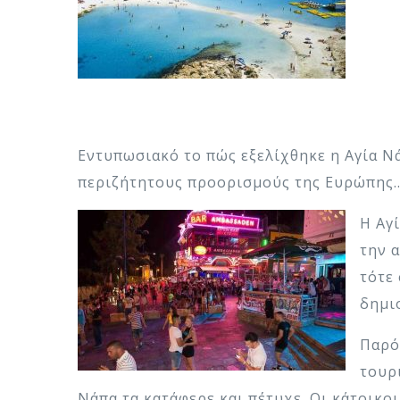
Eντυπωσιακό το πώς εξελίχθηκε η Αγία Νά
περιζήτητους προορισμούς της Ευρώπης
Η Αγ
την 
τότε
δημι
Παρό
τουρ
Νάπα τα κατάφερε και πέτυχε. Οι κάτοικο