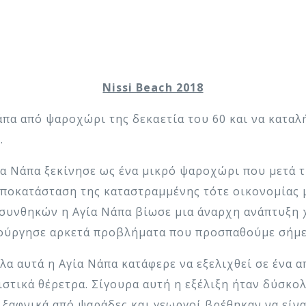
Nissi Beach 2018
πα από ψαροχώρι της δεκαετία του 60 και να καταλή
…
ία Νάπα ξεκίνησε ως ένα μικρό ψαροχώρι που μετά τ
αποκατάσταση της καταστραμμένης τότε οικονομίας
 συνθηκών η Αγία Νάπα βίωσε μια άναρχη ανάπτυξη 
ούργησε αρκετά προβλήματα που προσπαθούμε σήμε
λα αυτά η Αγία Νάπα κατάφερε να εξελιχθεί σε ένα 
ιστικά θέρετρα. Σίγουρα αυτή η εξέλιξη ήταν δύσκολ
ι ξαφνικά από ψαράδες και γεωργοί βρέθηκαν να είνα