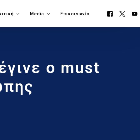
λιτική
Media
Επικοινωνία
όγραμμα ΕΟΑ
Όλα τα Media
έγινε ο must
ουργείο Μεταφορών, Επικοινωνιών & Έργων
Δελτία Τύπου
ία Νάπα
Νέα
ώπης
όγραμμα Δημαρχίας Δήμου Αγίας Νάπας
Blog
θεση Εκλογικών Εξόδων