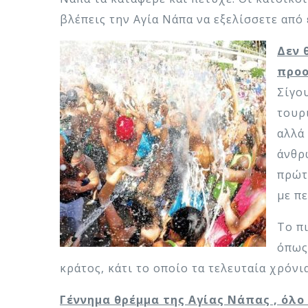
βλέπεις την Αγία Νάπα να εξελίσσετε από
Δεν 
προο
Σίγο
τουρ
αλλά
άνθρ
πρώτ
με π
Το π
όπως
κράτος, κάτι το οποίο τα τελευταία χρόν
Γέννημα θρέμμα της Αγίας Νάπας , όλο 