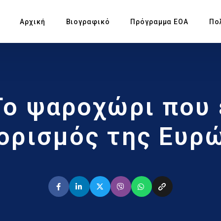
Αρχική
Βιογραφικό
Πρόγραμμα ΕΟΑ
Πο
Πρ
Το ψαροχώρι που 
Υπ
Αγ
ορισμός της Ευρ
Πρ
Έκ