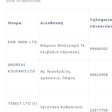
είναι τα ακόλουθα:
Τηλέφων
Όνομα
Διεύθυνση
επικοινω
KAN. MAN. LTD
Μάρκου Μπότσαρη 14,
99486502
Λειβάδια Λάρνακας
ANDREAS
KOUPARIS LTD
Αγ. Νικοξυλίτη,
99624908
Δρούσεια, Πάφος
TEMOT LTD (1)
Χριστάκη Κυθραιώτη
22877708