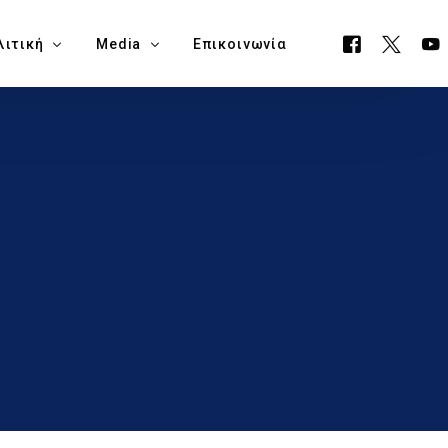
λιτική
Media
Επικοινωνία
όγραμμα ΕΟΑ
Όλα τα Media
ουργείο Μεταφορών, Επικοινωνιών & Έργων
Δελτία Τύπου
ία Νάπα
Νέα
όγραμμα Δημαρχίας Δήμου Αγίας Νάπας
Blog
θεση Εκλογικών Εξόδων