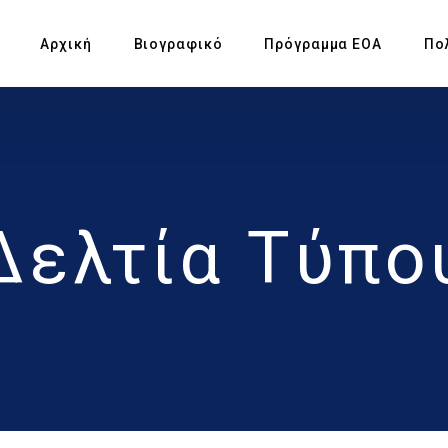
Αρχική
Βιογραφικό
Πρόγραμμα ΕΟΑ
Πο
Πρ
Υπ
Δελτία Τύπο
Αγ
Πρ
Έκ